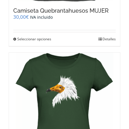
Camiseta Quebrantahuesos MUJER
30,00
€
IVA incluido
Este
Seleccionar opciones
Detalles
producto
tiene
múltiples
variantes.
Las
opciones
se
pueden
elegir
en
la
página
de
producto