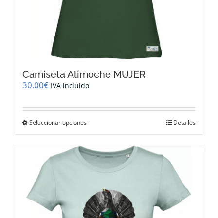
Camiseta Alimoche MUJER
30,00
€
IVA incluido
Este
Seleccionar opciones
Detalles
producto
tiene
múltiples
variantes.
Las
opciones
se
pueden
elegir