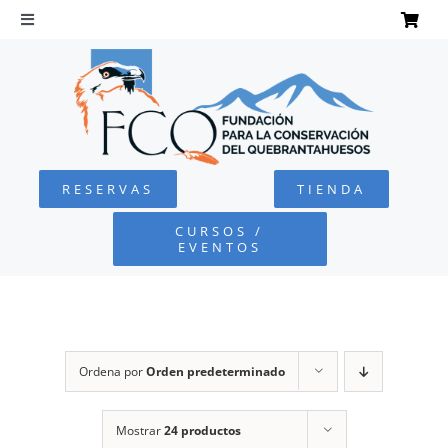
Saltar
al
Toggle
Navigation
contenido
INICIO
QUEBRANTAHUESOS
RESERVAS
TIENDA
FUNDACIÓN
CURSOS /
EVENTOS
PROYECTOS
DEFENSA AMBIENTAL
Ordena por
Orden predeterminado
COLABORA
Mostrar
24 productos