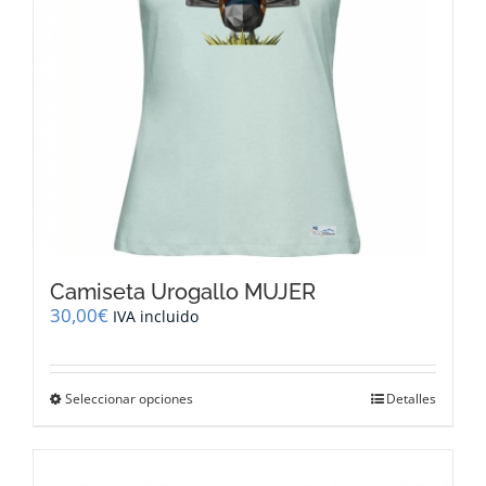
en
la
página
de
producto
Camiseta Urogallo MUJER
30,00
€
IVA incluido
Este
Seleccionar opciones
Detalles
producto
tiene
múltiples