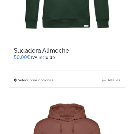
Sudadera Alimoche
50,00
€
IVA incluido
Este
Seleccionar opciones
Detalles
producto
tiene
múltiples
variantes.
Las
opciones
se
pueden