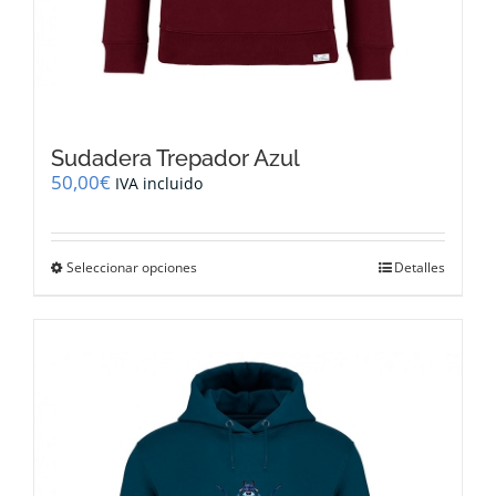
Sudadera Trepador Azul
50,00
€
IVA incluido
Este
Seleccionar opciones
Detalles
producto
tiene
múltiples
variantes.
Las
opciones
se
pueden
elegir
en