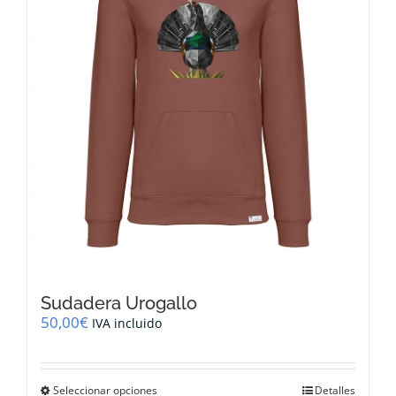
elegir
en
la
página
de
producto
Sudadera Urogallo
50,00
€
IVA incluido
Este
Seleccionar opciones
Detalles