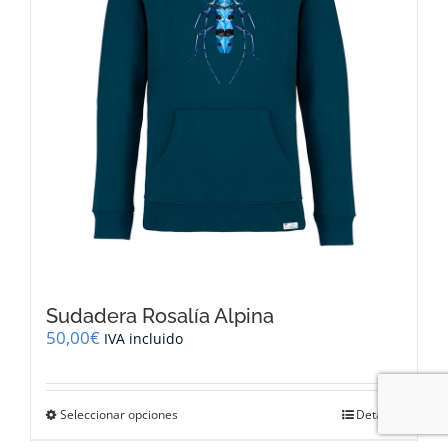
la
página
de
producto
Sudadera Rosalía Alpina
50,00
€
IVA incluido
Este
Seleccionar opciones
Detalles
producto