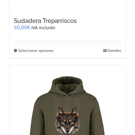
Sudadera Treparriscos
50,00
€
IVA incluido
Este
Seleccionar opciones
Detalles
producto
tiene
múltiples
variantes.
Las
opciones
se
pueden
elegir
en
la
página
de