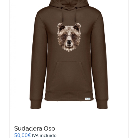
opciones
se
pueden
elegir
en
la
página
de
producto
Sudadera Oso
50,00
€
IVA incluido