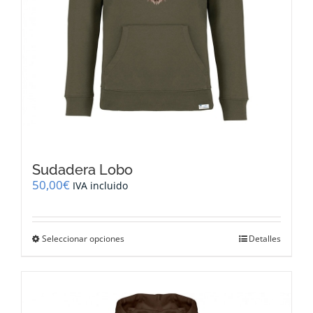
producto
Sudadera Lobo
50,00
€
IVA incluido
Este
Seleccionar opciones
Detalles
producto
tiene
múltiples
variantes.
Las