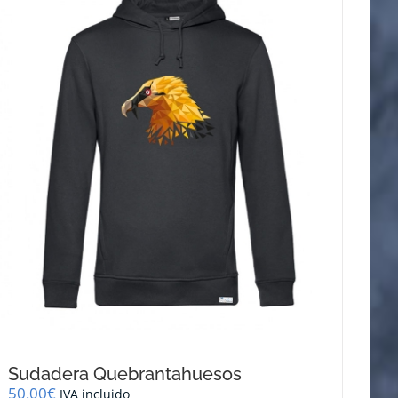
opciones
se
pueden
elegir
en
la
página
de
producto
Sudadera Quebrantahuesos
50,00
€
IVA incluido