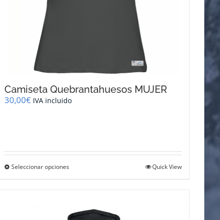
Camiseta Quebrantahuesos MUJER
30,00
€
IVA incluido
Este
Seleccionar opciones
Quick View
producto
tiene
múltiples
variantes.
Las