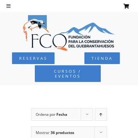
Saltar
al
Toggle
Navigation
contenido
INICIO
QUEBRANTAHUESOS
RESERVAS
TIENDA
FUNDACIÓN
CURSOS /
EVENTOS
PROYECTOS
DEFENSA AMBIENTAL
Ordena por
Fecha
COLABORA
Mostrar
36 productos