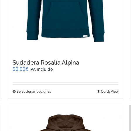
Sudadera Rosalía Alpina
50,00
€
IVA incluido
Este
Seleccionar opciones
Quick View
producto
tiene
múltiples
variantes.
Las
opciones