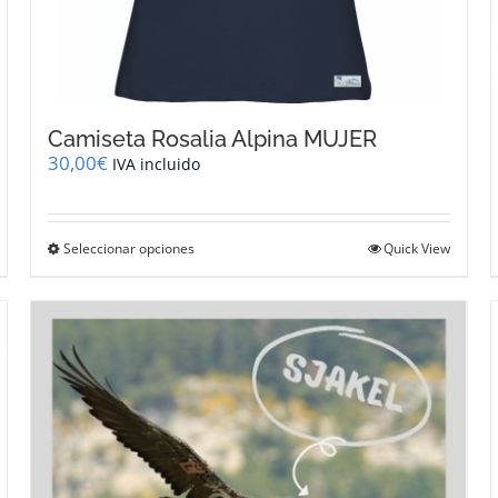
Camiseta Rosalia Alpina MUJER
30,00
€
IVA incluido
Este
Seleccionar opciones
Quick View
producto
tiene
múltiples
variantes.
Las
opciones
se
pueden
elegir
en
la