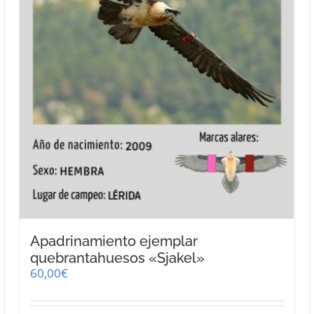
página
de
producto
Apadrinamiento ejemplar
quebrantahuesos «Sjakel»
60,00
€