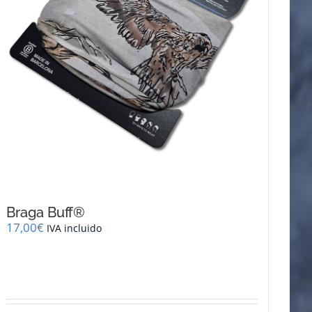
página
de
producto
Braga Buff®
17,00
€
IVA incluido