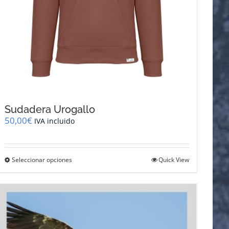
Sudadera Urogallo
50,00
€
IVA incluido
Este
Seleccionar opciones
Quick View
producto
tiene
múltiples
variantes.
Las
opciones