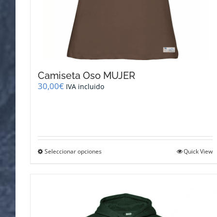
Camiseta Oso MUJER
30,00
€
IVA incluido
Este
Seleccionar opciones
Quick View
producto
tiene
múltiples
variantes.
Las
opciones