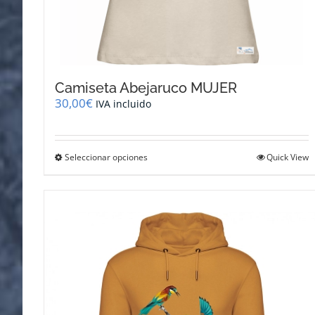
Camiseta Abejaruco MUJER
30,00
€
IVA incluido
Este
Seleccionar opciones
Quick View
producto
tiene
múltiples
variantes.
Las
opciones
se
pueden
elegir
en
la