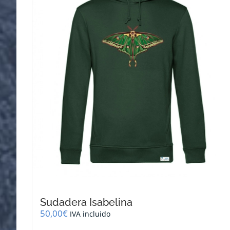
se
pueden
elegir
en
la
página
de
producto
Sudadera Isabelina
50,00
€
IVA incluido