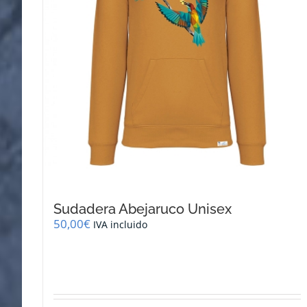
página
de
producto
Sudadera Abejaruco Unisex
50,00
€
IVA incluido