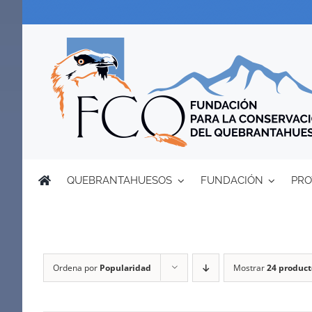
Saltar
al
contenido
QUEBRANTAHUESOS
FUNDACIÓN
PRO
Ordena por
Popularidad
Mostrar
24 product