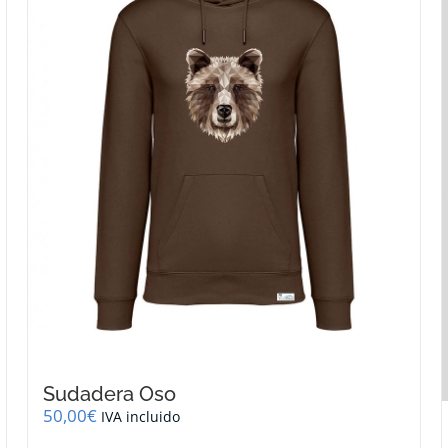
se
pueden
elegir
en
la
página
de
producto
Sudadera Oso
50,00
€
IVA incluido