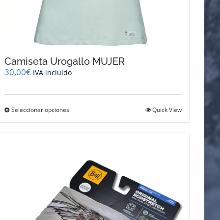
Camiseta Urogallo MUJER
30,00
€
IVA incluido
Este
Seleccionar opciones
Quick View
producto
tiene
múltiples
variantes.
Las
opciones
se
pueden
elegir
en
la