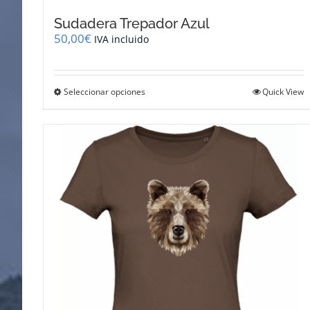
Sudadera Trepador Azul
50,00
€
IVA incluido
Este
Seleccionar opciones
Quick View
producto
tiene
múltiples
variantes.
Las
opciones
se
pueden
elegir
en
la
página
de
producto