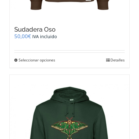
Sudadera Oso
50,00
€
IVA incluido
Este
Seleccionar opciones
Detalles
producto
tiene
múltiples
variantes.
Las
opciones
se
pueden
elegir
en
la
página