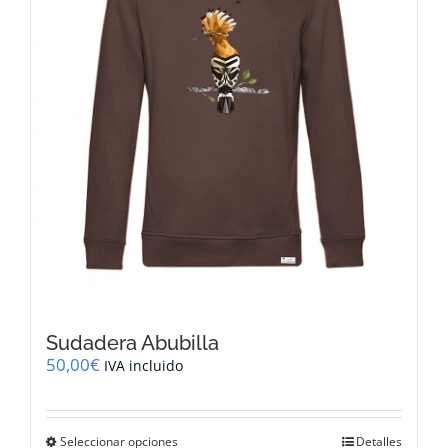
elegir
en
la
página
de
producto
Sudadera Abubilla
50,00
€
IVA incluido
Este
Seleccionar opciones
Detalles