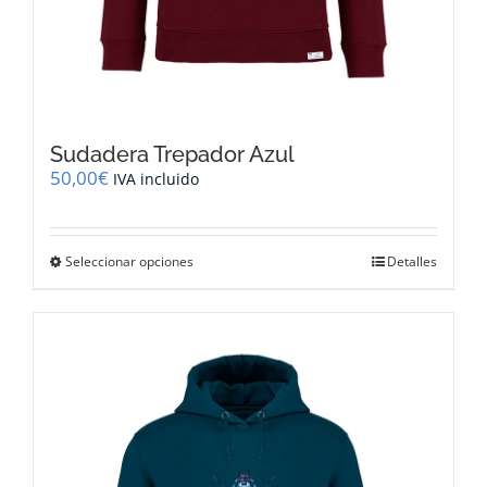
Sudadera Trepador Azul
50,00
€
IVA incluido
Este
Seleccionar opciones
Detalles
producto
tiene
múltiples
variantes.
Las
opciones
se
pueden
elegir
en