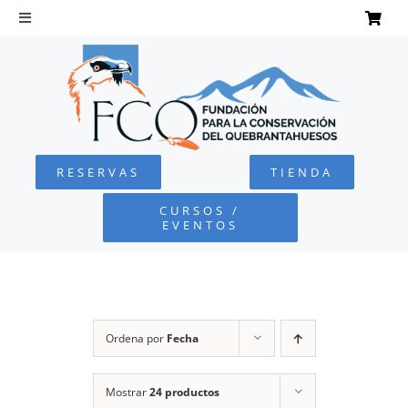
Saltar
al
Toggle
Navigation
contenido
INICIO
QUEBRANTAHUESOS
RESERVAS
TIENDA
FUNDACIÓN
CURSOS /
EVENTOS
PROYECTOS
DEFENSA AMBIENTAL
Ordena por
Fecha
COLABORA
Mostrar
24 productos