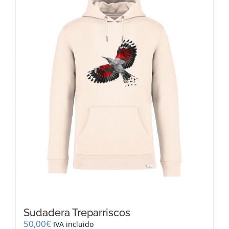
opciones
se
pueden
elegir
en
la
página
de
producto
Sudadera Treparriscos
50,00
€
IVA incluido