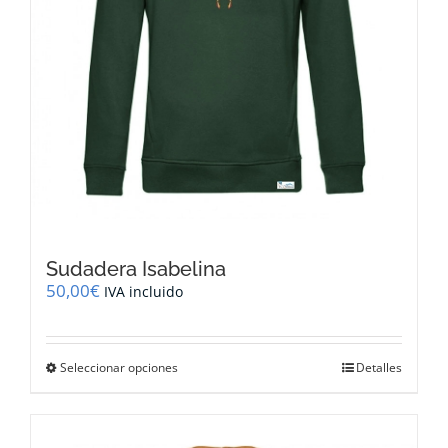
de
producto
Sudadera Isabelina
50,00
€
IVA incluido
Este
Seleccionar opciones
Detalles
producto
tiene
múltiples