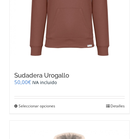
producto
Sudadera Urogallo
50,00
€
IVA incluido
Este
Seleccionar opciones
Detalles
producto
tiene
múltiples
variantes.
Las