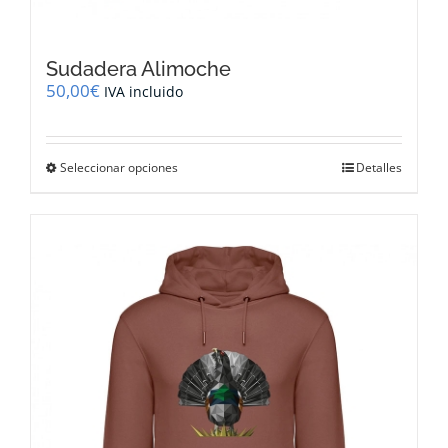
Sudadera Alimoche
50,00
€
IVA incluido
Este
Seleccionar opciones
Detalles
producto
tiene
múltiples
variantes.
Las
opciones
se
pueden
elegir
en
la
página
de