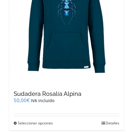
la
página
de
producto
Sudadera Rosalía Alpina
50,00
€
IVA incluido
Este
Seleccionar opciones
Detalles
producto