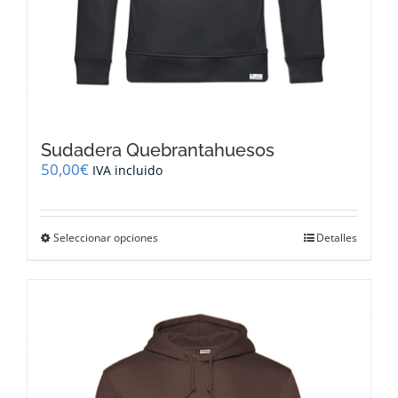
Sudadera Quebrantahuesos
50,00
€
IVA incluido
Este
Seleccionar opciones
Detalles
producto
tiene
múltiples
variantes.
Las
opciones
se
pueden