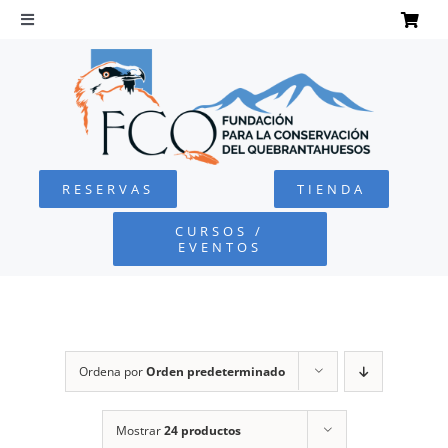
Saltar
al
Toggle
Navigation
contenido
INICIO
QUEBRANTAHUESOS
RESERVAS
TIENDA
FUNDACIÓN
CURSOS /
EVENTOS
PROYECTOS
DEFENSA AMBIENTAL
Ordena por
Orden predeterminado
COLABORA
Mostrar
24 productos