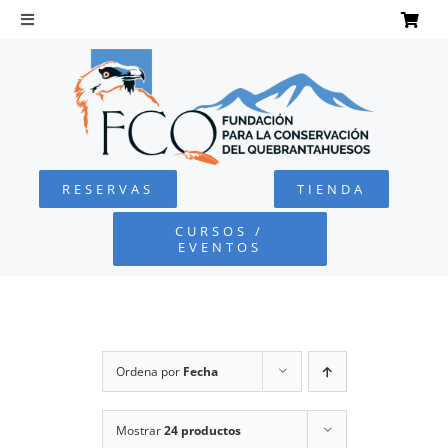
Saltar
al
Toggle
Navigation
contenido
INICIO
QUEBRANTAHUESOS
RESERVAS
TIENDA
FUNDACIÓN
CURSOS /
EVENTOS
PROYECTOS
DEFENSA AMBIENTAL
Ordena por
Fecha
COLABORA
Mostrar
24 productos