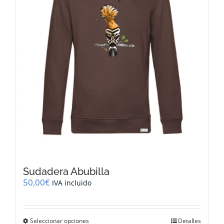
elegir
en
la
página
de
producto
Sudadera Abubilla
50,00
€
IVA incluido
Este
Seleccionar opciones
Detalles