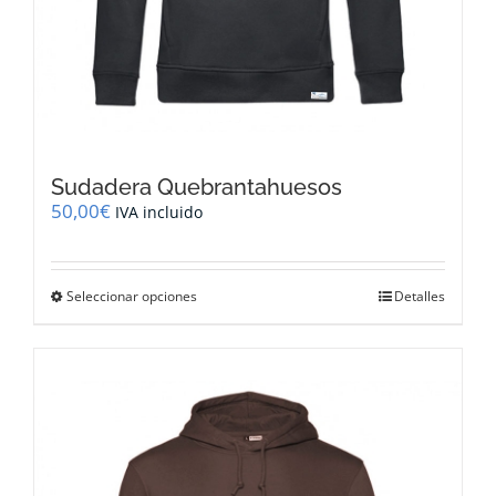
Sudadera Quebrantahuesos
50,00
€
IVA incluido
Este
Seleccionar opciones
Detalles
producto
tiene
múltiples
variantes.
Las
opciones
se
pueden