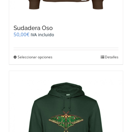
Sudadera Oso
50,00
€
IVA incluido
Este
Seleccionar opciones
Detalles
producto
tiene
múltiples
variantes.
Las
opciones
se
pueden
elegir
en
la
página