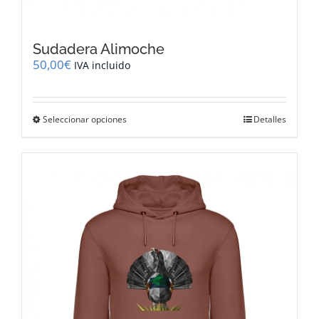
Sudadera Alimoche
50,00
€
IVA incluido
Este
Seleccionar opciones
Detalles
producto
tiene
múltiples
variantes.
Las
opciones
se
pueden
elegir
en
la
página
de