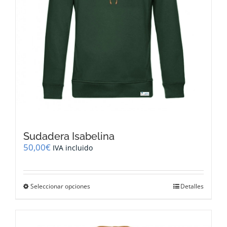
de
producto
Sudadera Isabelina
50,00
€
IVA incluido
Este
Seleccionar opciones
Detalles
producto
tiene
múltiples