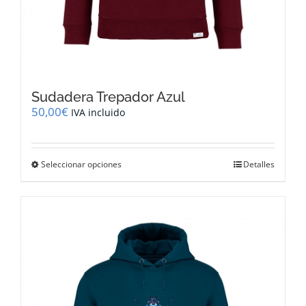
Sudadera Trepador Azul
50,00
€
IVA incluido
Este
Seleccionar opciones
Detalles
producto
tiene
múltiples
variantes.
Las
opciones
se
pueden
elegir
en