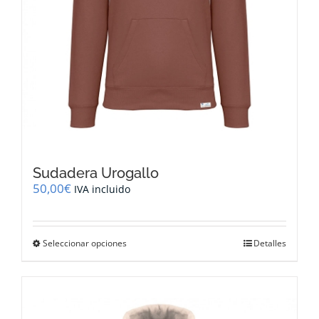
producto
Sudadera Urogallo
50,00
€
IVA incluido
Este
Seleccionar opciones
Detalles
producto
tiene
múltiples
variantes.
Las