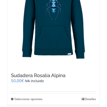
la
página
de
producto
Sudadera Rosalía Alpina
50,00
€
IVA incluido
Este
Seleccionar opciones
Detalles
producto