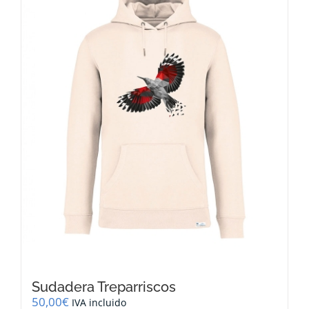
opciones
se
pueden
elegir
en
la
página
de
producto
Sudadera Treparriscos
50,00
€
IVA incluido