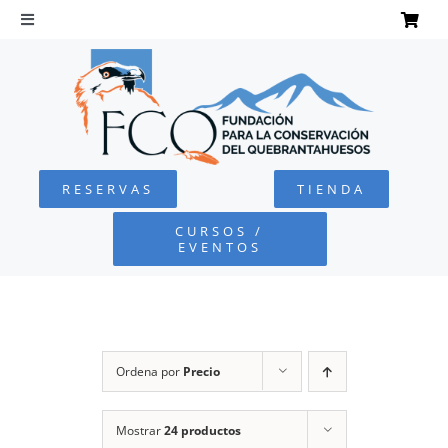
Saltar
al
Toggle
Navigation
contenido
INICIO
QUEBRANTAHUESOS
RESERVAS
TIENDA
FUNDACIÓN
CURSOS /
EVENTOS
PROYECTOS
DEFENSA AMBIENTAL
Ordena por
Precio
COLABORA
Mostrar
24 productos