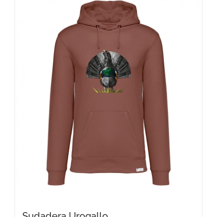
variantes.
Las
opciones
se
pueden
elegir
en
la
página
de
producto
Sudadera Urogallo