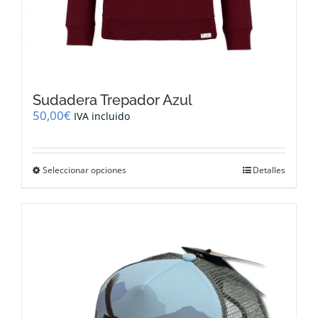
Sudadera Trepador Azul
50,00
€
IVA incluido
Este
Seleccionar opciones
Detalles
producto
tiene
múltiples
variantes.
Las
opciones
se
pueden
elegir
en