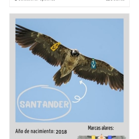
producto
tiene
múltiples
variantes.
Las
opciones
se
pueden
elegir
en
la
página
de
producto