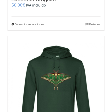
50,00
€
IVA incluido
Este
Seleccionar opciones
Detalles
producto
tiene
múltiples
variantes.
Las
opciones
se
pueden
elegir
en
la
página
de
producto