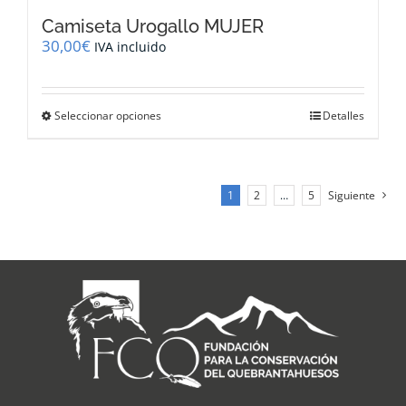
Camiseta Urogallo MUJER
30,00
€
IVA incluido
Este
Seleccionar opciones
Detalles
producto
tiene
múltiples
variantes.
1
2
…
5
Siguiente
Las
opciones
se
pueden
elegir
en
la
página
de
producto