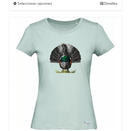
Este
Seleccionar opciones
Detalles
producto
tiene
múltiples
variantes.
Las
opciones
se
pueden
elegir
en
la
página
de
producto