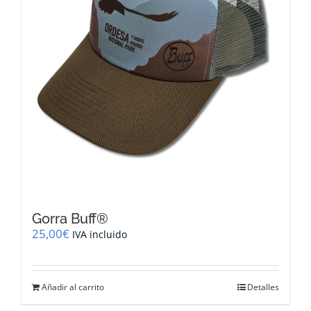
la
página
de
producto
Gorra Buff®
25,00
€
IVA incluido
Añadir al carrito
Detalles