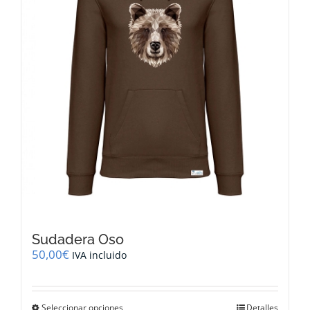
elegir
en
la
página
de
producto
Sudadera Oso
50,00
€
IVA incluido
Este
Seleccionar opciones
Detalles