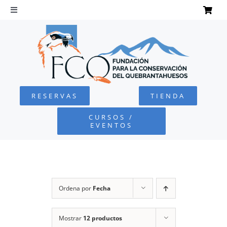
Saltar
al
Toggle
Navigation
contenido
INICIO
QUEBRANTAHUESOS
RESERVAS
TIENDA
FUNDACIÓN
CURSOS /
EVENTOS
PROYECTOS
DEFENSA AMBIENTAL
Ordena por
Fecha
COLABORA
Mostrar
12 productos