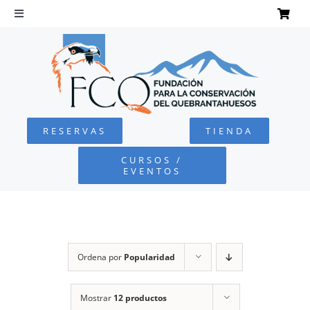
Saltar
al
Toggle
Navigation
contenido
INICIO
QUEBRANTAHUESOS
RESERVAS
TIENDA
FUNDACIÓN
CURSOS /
EVENTOS
PROYECTOS
DEFENSA AMBIENTAL
Ordena por
Popularidad
COLABORA
Mostrar
12 productos