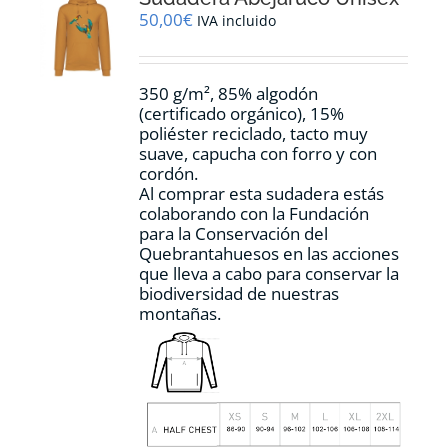
pueden
50,00
€
IVA incluido
elegir
en
la
350 g/m², 85% algodón
página
(certificado orgánico), 15%
de
poliéster reciclado, tacto muy
producto
suave, capucha con forro y con
cordón.
Al comprar esta sudadera estás
colaborando con la Fundación
para la Conservación del
Quebrantahuesos en las acciones
que lleva a cabo para conservar la
biodiversidad de nuestras
montañas.