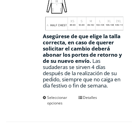
Asegúrese de que elige la talla
correcta, en caso de querer
solicitar el cambio deberá
abonar los portes de retorno y
de su nuevo envío.
Las
sudaderas se sirven 4 días
después de la realización de su
pedido, siempre que no caiga en
día festivo o fin de semana.
Este
Seleccionar
Detalles
opciones
producto
tiene
múltiples
variantes.
Las
opciones