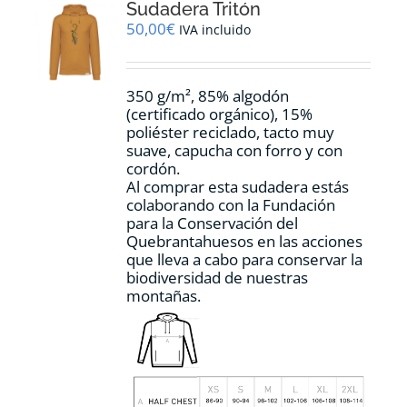
Sudadera Tritón
se
pueden
50,00
€
IVA incluido
elegir
en
la
350 g/m², 85% algodón
página
(certificado orgánico), 15%
de
poliéster reciclado, tacto muy
producto
suave, capucha con forro y con
cordón.
Al comprar esta sudadera estás
colaborando con la Fundación
para la Conservación del
Quebrantahuesos en las acciones
que lleva a cabo para conservar la
biodiversidad de nuestras
montañas.