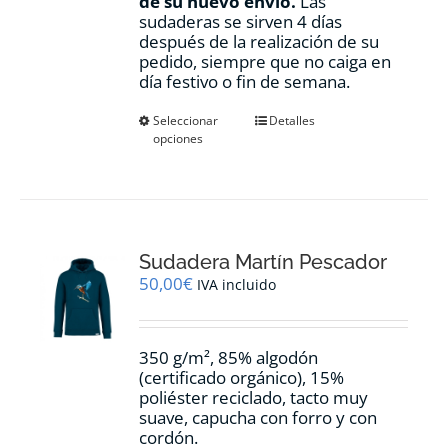
de su nuevo envío.
Las
sudaderas se sirven 4 días
después de la realización de su
pedido, siempre que no caiga en
día festivo o fin de semana.
Este
Seleccionar
Detalles
opciones
producto
tiene
múltiples
variantes.
Las
opciones
Sudadera Martín Pescador
se
pueden
50,00
€
IVA incluido
elegir
en
la
350 g/m², 85% algodón
página
(certificado orgánico), 15%
de
poliéster reciclado, tacto muy
producto
suave, capucha con forro y con
cordón.