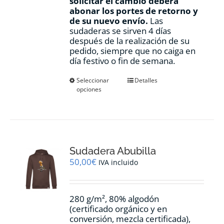
solicitar el cambio deberá
abonar los portes de retorno y
de su nuevo envío.
Las
sudaderas se sirven 4 días
después de la realización de su
pedido, siempre que no caiga en
día festivo o fin de semana.
Este
Seleccionar
Detalles
opciones
producto
tiene
múltiples
variantes.
Las
opciones
Sudadera Abubilla
se
pueden
50,00
€
IVA incluido
elegir
en
la
280 g/m², 80% algodón
página
(certificado orgánico y en
de
conversión, mezcla certificada),
producto