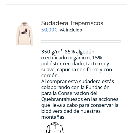
variantes.
Las
opciones
Sudadera Treparriscos
se
pueden
50,00
€
IVA incluido
elegir
en
la
350 g/m², 85% algodón
página
(certificado orgánico), 15%
de
poliéster reciclado, tacto muy
producto
suave, capucha con forro y con
cordón.
Al comprar esta sudadera estás
colaborando con la Fundación
para la Conservación del
Quebrantahuesos en las acciones
que lleva a cabo para conservar la
biodiversidad de nuestras
montañas.