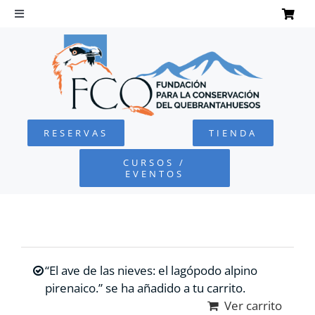
Saltar
al
Toggle
Navigation
contenido
INICIO
QUEBRANTAHUESOS
RESERVAS
TIENDA
FUNDACIÓN
CURSOS /
EVENTOS
PROYECTOS
DEFENSA AMBIENTAL
“El ave de las nieves: el lagópodo alpino
COLABORA
pirenaico.” se ha añadido a tu carrito.
Ver carrito