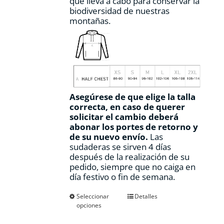
que lleva a cabo para conservar la
biodiversidad de nuestras
montañas.
Asegúrese de que elige la talla
correcta, en caso de querer
solicitar el cambio deberá
abonar los portes de retorno y
de su nuevo envío.
Las
sudaderas se sirven 4 días
después de la realización de su
pedido, siempre que no caiga en
día festivo o fin de semana.
Este
Seleccionar
Detalles
opciones
producto
tiene