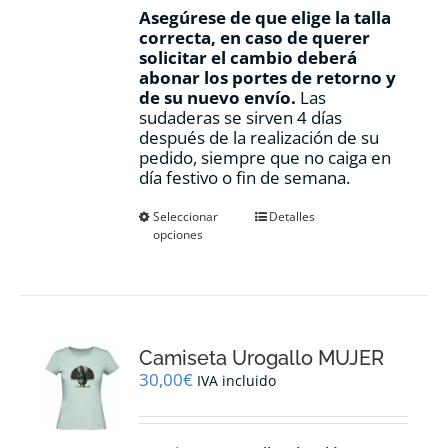
Asegúrese de que elige la talla
correcta, en caso de querer
solicitar el cambio deberá
abonar los portes de retorno y
de su nuevo envío.
Las
sudaderas se sirven 4 días
después de la realización de su
pedido, siempre que no caiga en
día festivo o fin de semana.
Este
Seleccionar
Detalles
opciones
producto
tiene
múltiples
variantes.
Las
opciones
Camiseta Urogallo MUJER
se
pueden
30,00
€
IVA incluido
elegir
en
la