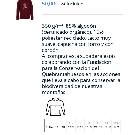
pueden
50,00
€
IVA incluido
elegir
en
la
350 g/m², 85% algodón
página
(certificado orgánico), 15%
de
poliéster reciclado, tacto muy
producto
suave, capucha con forro y con
cordón.
Al comprar esta sudadera estás
colaborando con la Fundación
para la Conservación del
Quebrantahuesos en las acciones
que lleva a cabo para conservar la
biodiversidad de nuestras
montañas.