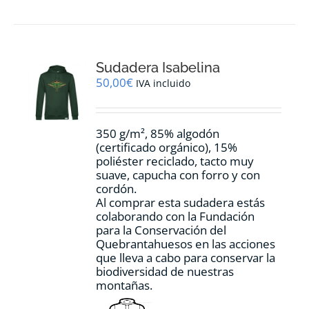
múltiples
variantes.
Las
opciones
Sudadera Isabelina
se
pueden
50,00
€
IVA incluido
elegir
en
la
350 g/m², 85% algodón
página
(certificado orgánico), 15%
de
poliéster reciclado, tacto muy
producto
suave, capucha con forro y con
cordón.
Al comprar esta sudadera estás
colaborando con la Fundación
para la Conservación del
Quebrantahuesos en las acciones
que lleva a cabo para conservar la
biodiversidad de nuestras
montañas.