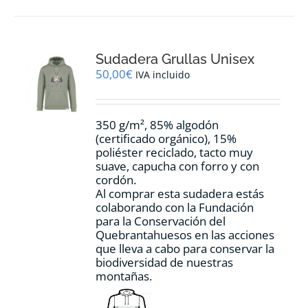
múltiples
variantes.
Las
opciones
Sudadera Grullas Unisex
se
pueden
50,00
€
IVA incluido
elegir
en
la
350 g/m², 85% algodón
página
(certificado orgánico), 15%
de
poliéster reciclado, tacto muy
producto
suave, capucha con forro y con
cordón.
Al comprar esta sudadera estás
colaborando con la Fundación
para la Conservación del
Quebrantahuesos en las acciones
que lleva a cabo para conservar la
biodiversidad de nuestras
montañas.