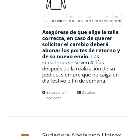
Asegúrese de que elige la talla
correcta, en caso de querer
solicitar el cambio deberá
abonar los portes de retorno y
de su nuevo envío.
Las
sudaderas se sirven 4 días
después de la realización de su
pedido, siempre que no caiga en
día festivo o fin de semana.
Este
Seleccionar
Detalles
opciones
producto
tiene
múltiples
variantes.
Las
opciones
Sudadera Abejaruco Unisex
se