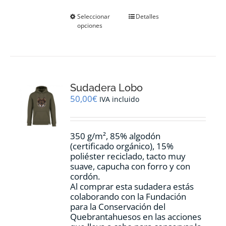
Este
Seleccionar
Detalles
opciones
producto
tiene
múltiples
variantes.
Las
opciones
Sudadera Lobo
se
pueden
50,00
€
IVA incluido
elegir
en
la
350 g/m², 85% algodón
página
(certificado orgánico), 15%
de
poliéster reciclado, tacto muy
producto
suave, capucha con forro y con
cordón.
Al comprar esta sudadera estás
colaborando con la Fundación
para la Conservación del
Quebrantahuesos en las acciones