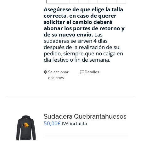
Asegúrese de que elige la talla
correcta, en caso de querer
solicitar el cambio deberá
abonar los portes de retorno y
de su nuevo envío.
Las
sudaderas se sirven 4 días
después de la realización de su
pedido, siempre que no caiga en
día festivo o fin de semana.
Este
Seleccionar
Detalles
opciones
producto
tiene
múltiples
variantes.
Las
opciones
Sudadera Quebrantahuesos
se
pueden
50,00
€
IVA incluido
elegir
en