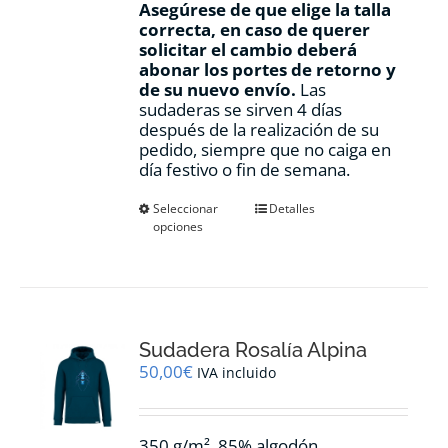
Asegúrese de que elige la talla
correcta, en caso de querer
solicitar el cambio deberá
abonar los portes de retorno y
de su nuevo envío.
Las
sudaderas se sirven 4 días
después de la realización de su
pedido, siempre que no caiga en
día festivo o fin de semana.
Este
Seleccionar
Detalles
opciones
producto
tiene
múltiples
variantes.
Las
opciones
Sudadera Rosalía Alpina
se
pueden
50,00
€
IVA incluido
elegir
en
la
350 g/m², 85% algodón