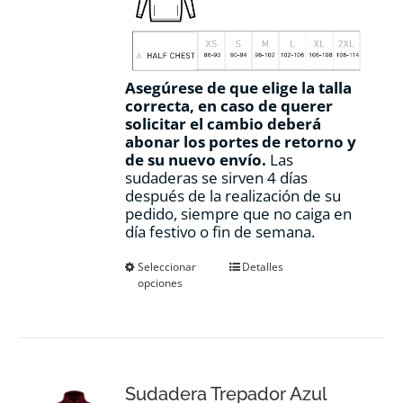
Asegúrese de que elige la talla
correcta, en caso de querer
solicitar el cambio deberá
abonar los portes de retorno y
de su nuevo envío.
Las
sudaderas se sirven 4 días
después de la realización de su
pedido, siempre que no caiga en
día festivo o fin de semana.
Este
Seleccionar
Detalles
opciones
producto
tiene
múltiples
variantes.
Las
opciones
Sudadera Trepador Azul
se