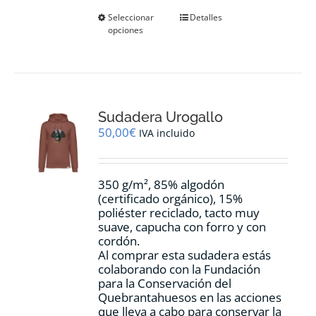
Este
Seleccionar
Detalles
opciones
producto
tiene
múltiples
variantes.
Las
opciones
Sudadera Urogallo
se
pueden
50,00
€
IVA incluido
elegir
en
la
350 g/m², 85% algodón
página
(certificado orgánico), 15%
de
poliéster reciclado, tacto muy
producto
suave, capucha con forro y con
cordón.
Al comprar esta sudadera estás
colaborando con la Fundación
para la Conservación del
Quebrantahuesos en las acciones
que lleva a cabo para conservar la