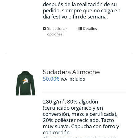
después de la realización de su
pedido, siempre que no caiga en
día festivo o fin de semana.
Este
Seleccionar
Detalles
opciones
producto
tiene
múltiples
variantes.
Las
opciones
Sudadera Alimoche
se
pueden
50,00
€
IVA incluido
elegir
en
la
280 g/m², 80% algodón
página
(certificado orgánico y en
de
conversión, mezcla certificada),
producto
20% poliéster reciclado. Tacto
muy suave. Capucha con forro y
con cordón.