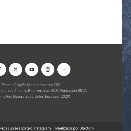
Premio Aragón Medioambiente 2021
onservación de la Biodiversidad 2020 Fundación BBVA
mio Red Natura 2000 Unión Europea (2020)
víos
|
Bases sorteo Instagram
| Realizada por
Jfactory