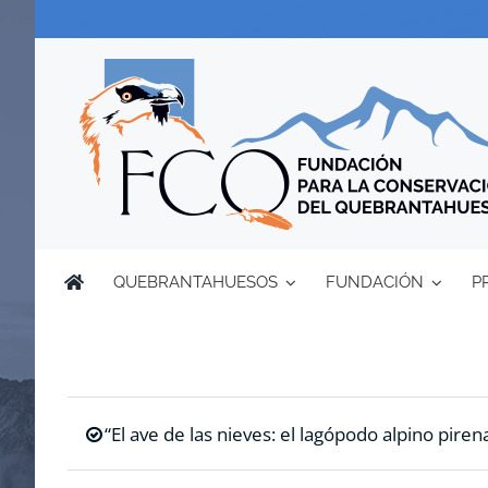
Saltar
al
contenido
QUEBRANTAHUESOS
FUNDACIÓN
P
“El ave de las nieves: el lagópodo alpino pirena