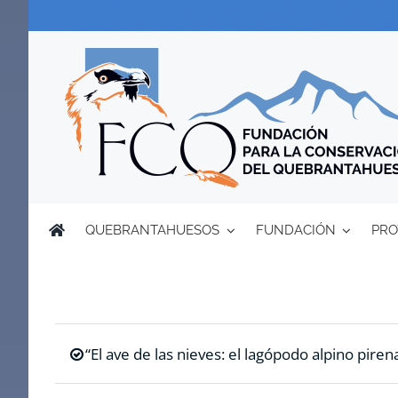
Saltar
al
contenido
QUEBRANTAHUESOS
FUNDACIÓN
PRO
“El ave de las nieves: el lagópodo alpino pirena