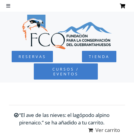
Saltar
al
Toggle
Navigation
contenido
INICIO
QUEBRANTAHUESOS
RESERVAS
TIENDA
FUNDACIÓN
CURSOS /
EVENTOS
PROYECTOS
DEFENSA AMBIENTAL
“El ave de las nieves: el lagópodo alpino
COLABORA
pirenaico.” se ha añadido a tu carrito.
Ver carrito