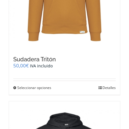
Sudadera Tritón
50,00
€
IVA incluido
Este
Seleccionar opciones
Detalles
producto
tiene
múltiples
variantes.
Las
opciones
se