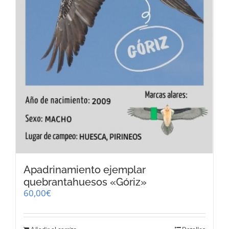
Apadrinamiento ejemplar
quebrantahuesos «Góriz»
60,00
€