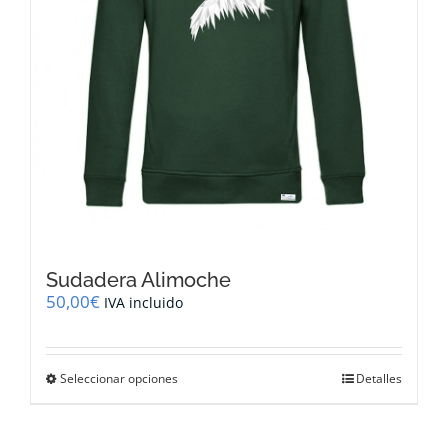
de
producto
Sudadera Alimoche
50,00
€
IVA incluido
Este
Seleccionar opciones
Detalles
producto
tiene
múltiples