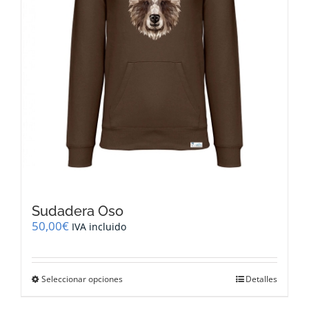
Sudadera Oso
50,00
€
IVA incluido
Este
Seleccionar opciones
Detalles
producto
tiene