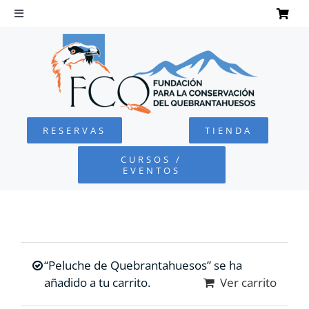
Saltar
al
Toggle
Navigation
contenido
INICIO
QUEBRANTAHUESOS
RESERVAS
TIENDA
FUNDACIÓN
CURSOS /
EVENTOS
PROYECTOS
DEFENSA AMBIENTAL
“Peluche de Quebrantahuesos” se ha
COLABORA
añadido a tu carrito.
Ver carrito