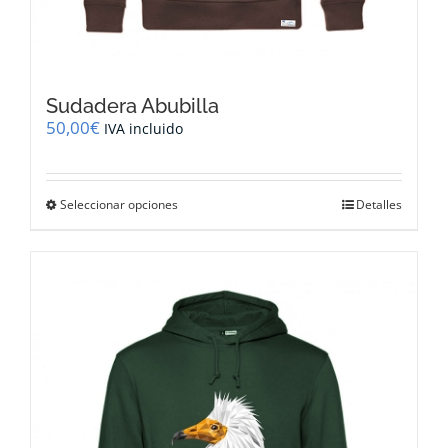
Sudadera Abubilla
50,00
€
IVA incluido
Este
Seleccionar opciones
Detalles
producto
tiene
múltiples
variantes.
Las
opciones
se
pueden
elegir
en
la
página