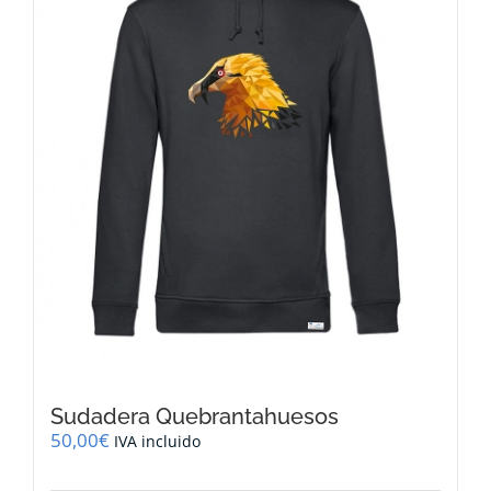
pueden
elegir
en
la
página
de
producto
Sudadera Quebrantahuesos
50,00
€
IVA incluido