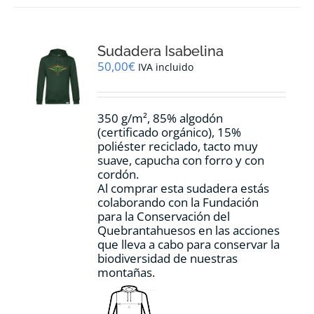
variantes.
Las
opciones
Sudadera Isabelina
se
pueden
50,00
€
IVA incluido
elegir
en
la
350 g/m², 85% algodón
página
(certificado orgánico), 15%
de
poliéster reciclado, tacto muy
producto
suave, capucha con forro y con
cordón.
Al comprar esta sudadera estás
colaborando con la Fundación
para la Conservación del
Quebrantahuesos en las acciones
que lleva a cabo para conservar la
biodiversidad de nuestras
montañas.