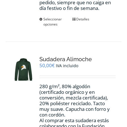
pedido, siempre que no caiga en
día festivo o fin de semana.
Este
Seleccionar
Detalles
opciones
producto
tiene
múltiples
variantes.
Las
opciones
Sudadera Alimoche
se
pueden
50,00
€
IVA incluido
elegir
en
la
280 g/m², 80% algodón
página
(certificado orgánico y en
de
conversión, mezcla certificada),
producto
20% poliéster reciclado. Tacto
muy suave. Capucha con forro y
con cordón.
Al comprar esta sudadera estás
colaborando con la Fundación