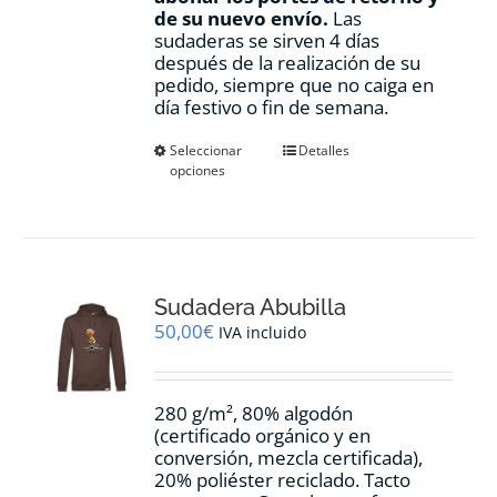
de su nuevo envío.
Las
sudaderas se sirven 4 días
después de la realización de su
pedido, siempre que no caiga en
día festivo o fin de semana.
Este
Seleccionar
Detalles
opciones
producto
tiene
múltiples
variantes.
Las
opciones
Sudadera Abubilla
se
pueden
50,00
€
IVA incluido
elegir
en
la
280 g/m², 80% algodón
página
(certificado orgánico y en
de
conversión, mezcla certificada),
producto
20% poliéster reciclado. Tacto