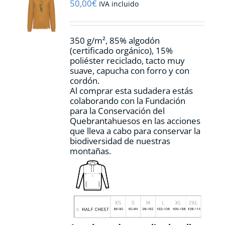
pueden
50,00
€
IVA incluido
elegir
en
la
350 g/m², 85% algodón
página
(certificado orgánico), 15%
de
poliéster reciclado, tacto muy
producto
suave, capucha con forro y con
cordón.
Al comprar esta sudadera estás
colaborando con la Fundación
para la Conservación del
Quebrantahuesos en las acciones
que lleva a cabo para conservar la
biodiversidad de nuestras
montañas.