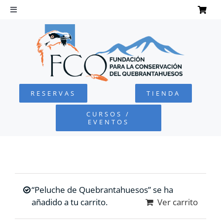
Saltar
al
Toggle
Navigation
contenido
INICIO
QUEBRANTAHUESOS
RESERVAS
TIENDA
FUNDACIÓN
CURSOS /
EVENTOS
PROYECTOS
DEFENSA AMBIENTAL
“Peluche de Quebrantahuesos” se ha
COLABORA
añadido a tu carrito.
Ver carrito