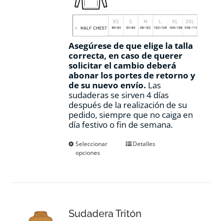
Asegúrese de que elige la talla
correcta, en caso de querer
solicitar el cambio deberá
abonar los portes de retorno y
de su nuevo envío.
Las
sudaderas se sirven 4 días
después de la realización de su
pedido, siempre que no caiga en
día festivo o fin de semana.
Este
Seleccionar
Detalles
opciones
producto
tiene
múltiples
variantes.
Las
opciones
Sudadera Tritón
se