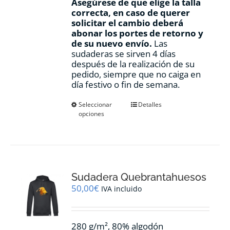
Asegúrese de que elige la talla
correcta, en caso de querer
solicitar el cambio deberá
abonar los portes de retorno y
de su nuevo envío.
Las
sudaderas se sirven 4 días
después de la realización de su
pedido, siempre que no caiga en
día festivo o fin de semana.
Este
Seleccionar
Detalles
opciones
producto
tiene
múltiples
variantes.
Las
opciones
Sudadera Quebrantahuesos
se
pueden
50,00
€
IVA incluido
elegir
en
la
280 g/m², 80% algodón
página