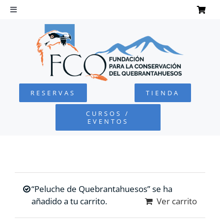
Saltar
al
Toggle
Navigation
contenido
INICIO
QUEBRANTAHUESOS
RESERVAS
TIENDA
FUNDACIÓN
CURSOS /
EVENTOS
PROYECTOS
DEFENSA AMBIENTAL
“Peluche de Quebrantahuesos” se ha
COLABORA
añadido a tu carrito.
Ver carrito