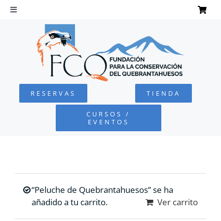
Saltar
al
Toggle
Navigation
contenido
INICIO
QUEBRANTAHUESOS
RESERVAS
TIENDA
FUNDACIÓN
CURSOS /
EVENTOS
PROYECTOS
DEFENSA AMBIENTAL
“Peluche de Quebrantahuesos” se ha
COLABORA
añadido a tu carrito.
Ver carrito