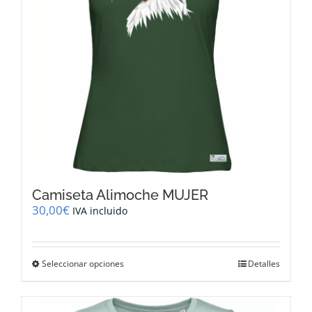
en
la
página
de
producto
Camiseta Alimoche MUJER
30,00
€
IVA incluido
Este
Seleccionar opciones
Detalles
producto
tiene
múltiples