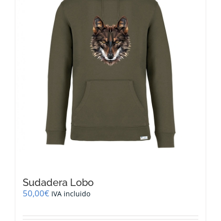
pueden
elegir
en
la
página
de
producto
Sudadera Lobo
50,00
€
IVA incluido