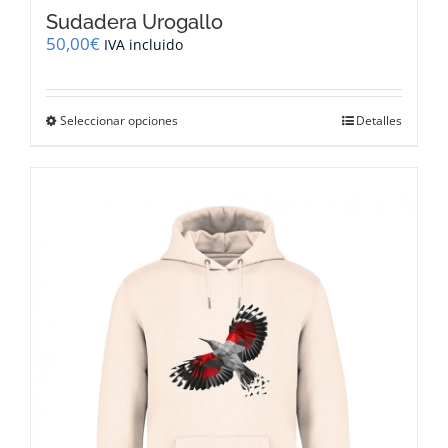
Sudadera Urogallo
50,00
€
IVA incluido
Este
Seleccionar opciones
Detalles
producto
tiene
múltiples
variantes.
Las
opciones
se
pueden
elegir
en
la
página
de
producto