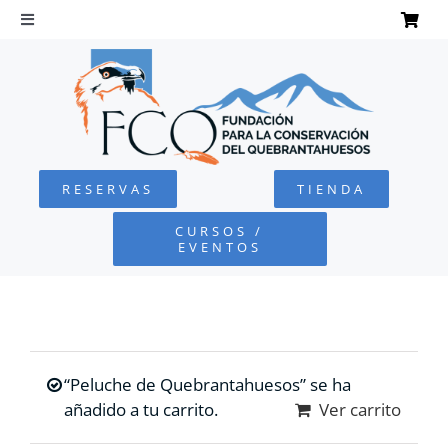
Saltar
al
Toggle
Navigation
contenido
INICIO
QUEBRANTAHUESOS
RESERVAS
TIENDA
FUNDACIÓN
CURSOS /
EVENTOS
PROYECTOS
DEFENSA AMBIENTAL
“Peluche de Quebrantahuesos” se ha
COLABORA
añadido a tu carrito.
Ver carrito