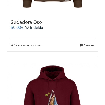
Sudadera Oso
50,00
€
IVA incluido
Este
Seleccionar opciones
Detalles
producto
tiene
múltiples
variantes.
Las
opciones
se
pueden
elegir
en
la
página