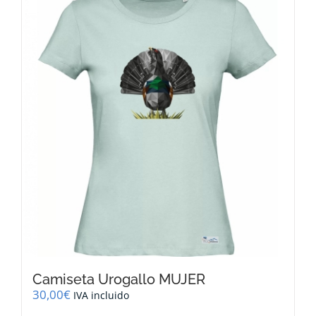
variantes.
Las
opciones
se
pueden
elegir
en
la
página
de
producto
Camiseta Urogallo MUJER
30,00
€
IVA incluido