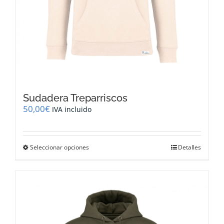
Sudadera Treparriscos
50,00
€
IVA incluido
Este
Seleccionar opciones
Detalles
producto
tiene
múltiples
variantes.
Las
opciones
se