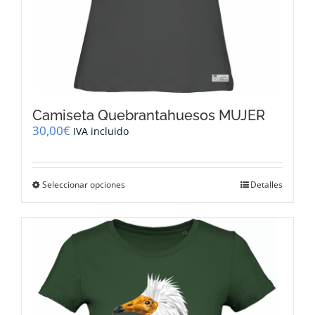
Camiseta Quebrantahuesos MUJER
30,00
€
IVA incluido
Este
Seleccionar opciones
Detalles
producto
tiene
múltiples
variantes.
Las
opciones
se
pueden
elegir