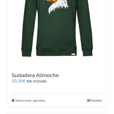
página
de
producto
Sudadera Alimoche
50,00
€
IVA incluido
Este
Seleccionar opciones
Detalles
producto
tiene