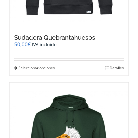
Sudadera Quebrantahuesos
50,00
€
IVA incluido
Este
Seleccionar opciones
Detalles
producto
tiene
múltiples
variantes.
Las
opciones
se
pueden
elegir
en
la