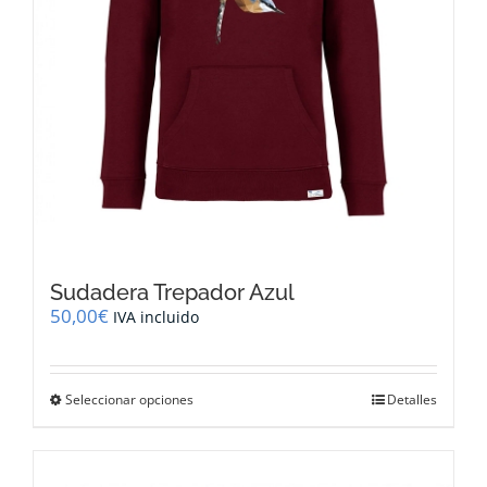
de
producto
Sudadera Trepador Azul
50,00
€
IVA incluido
Este
Seleccionar opciones
Detalles
producto
tiene
múltiples