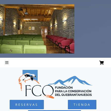
Saltar
al
contenido
Toggle
Navigation
INICIO
QUEBRANTAHUESOS
RESERVAS
TIENDA
FUNDACIÓN