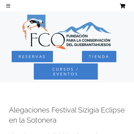
Saltar
al
Toggle
Navigation
contenido
INICIO
QUEBRANTAHUESOS
RESERVAS
TIENDA
FUNDACIÓN
CURSOS /
EVENTOS
PROYECTOS
DEFENSA AMBIENTAL
Alegaciones Festival Sizigia Eclipse
en la Sotonera
COLABORA