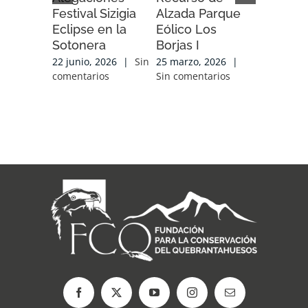
Festival Sizigia
Alzada Parque
Alzada 
Eclipse en la
Eólico Los
Eólico A
Sotonera
Borjas I
Soria
22 junio, 2026
|
Sin
25 marzo, 2026
|
25 marzo,
comentarios
Sin comentarios
Sin comen