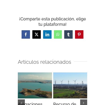
¡Comparte esta publicación, elige
tu plataforma!
Facebook
X
LinkedIn
WhatsApp
Tumblr
Pinterest
Artículos relacionados
Alegaciones
Recurso de
Recurso