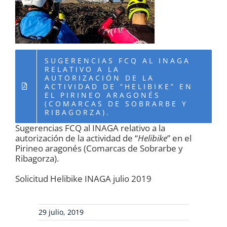
RECURSOS
NOTICIAS
SUGERENCIAS FCQ AL INAGA
RELATIVO A LA
CONTACTO
AUTORIZACIÓN DE LA
ACTIVIDAD DE “HELIBIKE” EN
EL PIRINEO ARAGONÉS
(COMARCAS DE SOBRARBE Y
CARRITO
RIBAGORZA).
Sugerencias FCQ al INAGA relativo a la
autorización de la actividad de “
Helibike
” en el
Pirineo aragonés (Comarcas de Sobrarbe y
Ribagorza).
Solicitud Helibike INAGA julio 2019
29 julio, 2019