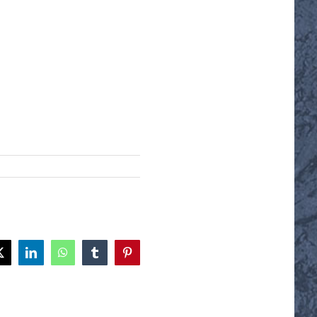
ok
X
LinkedIn
WhatsApp
Tumblr
Pinterest