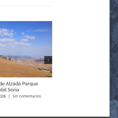
de Alzada Parque
Solicitud de inclusión del lin
bil Soria
ibérico en el Catálogo de
Especies Amenazadas de
2026
|
Sin comentarios
Aragón y aprobación de su 
de Recuperación.
19 marzo, 2026
|
Sin comentarios