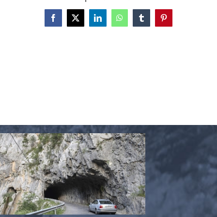
Facebook
X
LinkedIn
WhatsApp
Tumblr
Pinterest