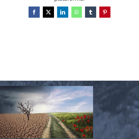
Facebook
X
LinkedIn
WhatsApp
Tumblr
Pinterest