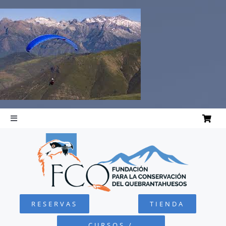
Saltar
al
contenido
Toggle
Navigation
INICIO
QUEBRANTAHUESOS
RESERVAS
TIENDA
FUNDACIÓN
CURSOS /