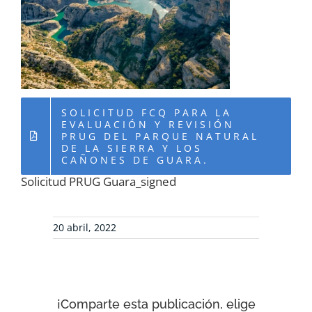
RECURSOS
NOTICIAS
CONTACTO
SOLICITUD FCQ PARA LA
EVALUACIÓN Y REVISIÓN
PRUG DEL PARQUE NATURAL
DE LA SIERRA Y LOS
CARRITO
CAÑONES DE GUARA.
Solicitud PRUG Guara_signed
20 abril, 2022
¡Comparte esta publicación, elige