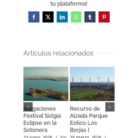
tu plataforma!
Facebook
X
LinkedIn
WhatsApp
Tumblr
Pinterest
Artículos relacionados
Alegaciones
Recurso de
Recurso
Festival Sizigia
Alzada Parque
Alzada 
Eclipse en la
Eólico Los
Eólico A
Sotonera
Borjas I
Soria
22 junio, 2026
|
Sin
25 marzo, 2026
|
25 marzo,