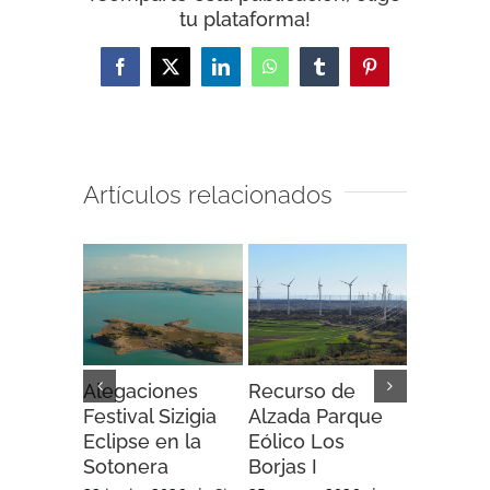
tu plataforma!
Facebook
X
LinkedIn
WhatsApp
Tumblr
Pinterest
Artículos relacionados
Alegaciones
Recurso de
Recurso
Festival Sizigia
Alzada Parque
Alzada 
Eclipse en la
Eólico Los
Eólico A
Sotonera
Borjas I
Soria