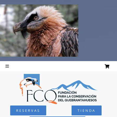
Saltar
al
contenido
Toggle
Navigation
INICIO
QUEBRANTAHUESOS
RESERVAS
TIENDA
FUNDACIÓN