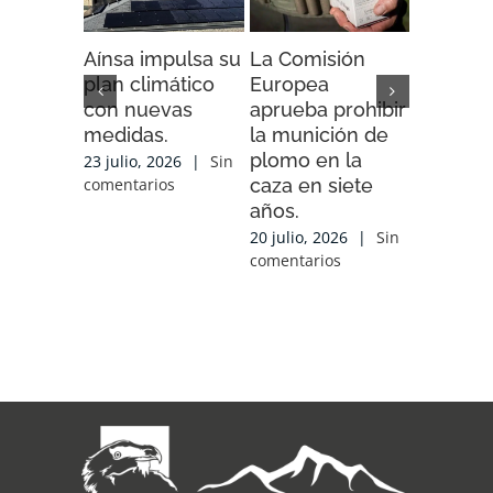
Aínsa impulsa su
La Comisión
“Espaci
plan climático
Europea
Impacto”
con nuevas
aprueba prohibir
iniciativ
medidas.
la munición de
ENDESA
plomo en la
compart
23 julio, 2026
|
Sin
caza en siete
experien
comentarios
años.
conocim
local y 
20 julio, 2026
|
Sin
de cola
comentarios
con las
organiz
que tra
sobre el
17 julio, 2
comentari