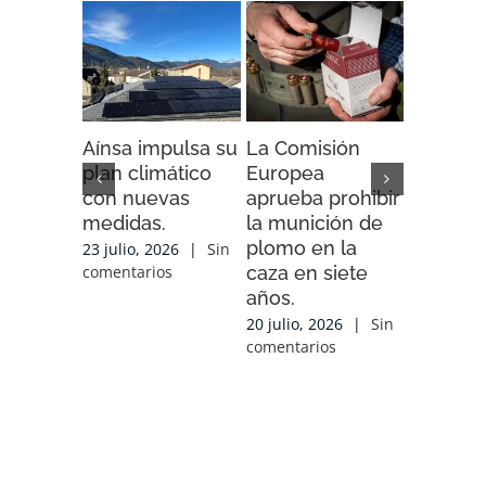
Aínsa impulsa su
La Comisión
“Espaci
plan climático
Europea
Impacto”
con nuevas
aprueba prohibir
iniciativ
medidas.
la munición de
ENDESA
plomo en la
compart
23 julio, 2026
|
Sin
caza en siete
experien
comentarios
años.
conocim
local y 
20 julio, 2026
|
Sin
de cola
comentarios
con las
organiz
que tra
sobre el
17 julio, 2