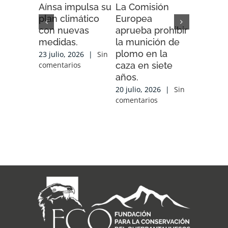
Aínsa impulsa su
La Comisión
“Espaci
plan climático
Europea
Impacto”
con nuevas
aprueba prohibir
iniciativ
medidas.
la munición de
ENDESA
plomo en la
compart
23 julio, 2026
|
Sin
caza en siete
experien
comentarios
años.
conocim
local y 
20 julio, 2026
|
Sin
de cola
comentarios
con las
organiz
que tra
sobre el
17 julio, 2
comentari