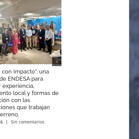
 con Impacto”, una
El Congreso de Canal Roya
a de ENDESA para
presenta sus conclusiones
 experiencia,
30 junio, 2026
|
Sin comentarios
ento local y formas de
ión con las
ciones que trabajan
terreno.
26
|
Sin comentarios