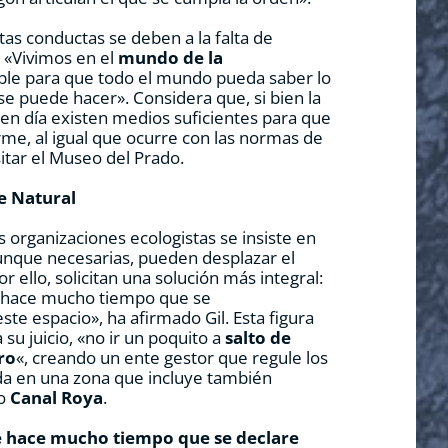
tas conductas se deben a la falta de
: «Vivimos en el
mundo de la
ible para que todo el mundo pueda saber lo
se puede hacer». Considera que, si bien la
oy en día existen medios suficientes para que
rme, al igual que ocurre con las normas de
isitar el Museo del Prado.
e Natural
 organizaciones ecologistas se insiste en
unque necesarias, pueden desplazar el
r ello, solicitan una solución más integral:
 hace mucho tiempo que se
ste espacio», ha afirmado Gil. Esta figura
 su juicio, «no ir un poquito a
salto de
ro
«, creando un ente gestor que regule los
a en una zona que incluye también
mo
Canal Roya
.
 hace mucho tiempo que se declare