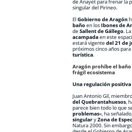
de Anayet para frenar la 
singular del Pirineo.
El
Gobierno de Aragón
h
baño
en los
Ibones de A
de
Sallent de Gállego
. L
acampada
en este espaci
estará vigente
del 21 de 
próximos cinco años para
turística
.
Aragón prohíbe el baño 
frágil ecosistema
Una regulación positiva
Juan Antonio Gil, miembro
del Quebrantahuesos
, 
parece bien todo lo que 
problemas
«, ha señalad
singular
y
Zona de Espec
Natura 2000. Sin embargo
desde el Gobierno de Arag