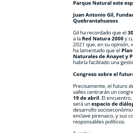
Parque Natural este es
Juan Antonio Gil, Funda
Quebrantahuesos
Gil ha recordado que el
30
a la
Red Natura 2000
y c
2021 que, en su opinión, 
ha lamentado que el
Plan
Naturales de Anayet y 
habría facilitado una gest
Congreso sobre el futur
Precisamente, el futuro 
valles centrarán un congr
19 de abril
. El encuentro,
será un
espacio de diálo
desarrollo socioeconómico
enclave pirenaico, y sus c
responsables políticos.