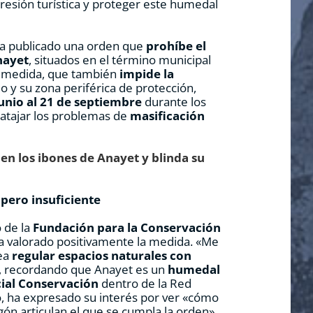
presión turística y proteger este humedal
a publicado una orden que
prohíbe el
nayet
, situados en el término municipal
a medida, que también
impide la
o y su zona periférica de protección,
junio al 21 de septiembre
durante los
 atajar los problemas de
masificación
en los ibones de Anayet y blinda su
 pero insuficiente
 de la
Fundación para la Conservación
ha valorado positivamente la medida. «Me
sea
regular espacios naturales con
o, recordando que Anayet es un
humedal
ial Conservación
dentro de la Red
, ha expresado su interés por ver «cómo
ón articulan el que se cumpla la orden».