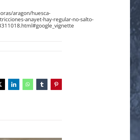
soras/aragon/huesca-
stricciones-anayet-hay-regular-no-salto-
3311018.html#google_vignette
ok
X
LinkedIn
WhatsApp
Tumblr
Pinterest