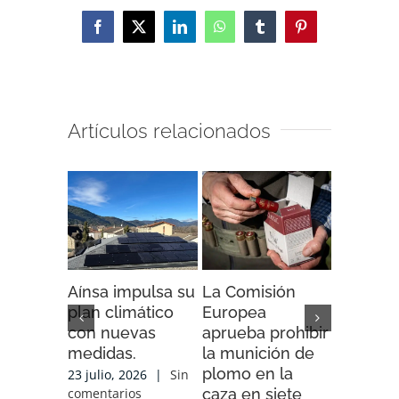
Facebook
X
LinkedIn
WhatsApp
Tumblr
Pinterest
Artículos relacionados
Aínsa impulsa su
La Comisión
“Espaci
plan climático
Europea
Impacto”
con nuevas
aprueba prohibir
iniciativ
medidas.
la munición de
ENDESA
plomo en la
compart
23 julio, 2026
|
Sin
caza en siete
experien
comentarios