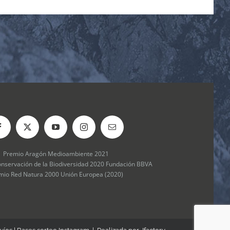
Premio Aragón Medioambiente 2021
onservación de la Biodiversidad 2020 Fundación BBVA
mio Red Natura 2000 Unión Europea (2020)