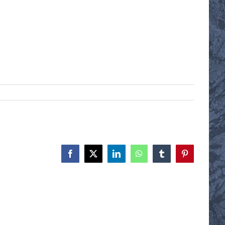
Facebook
X
LinkedIn
WhatsApp
Tumblr
Pinterest