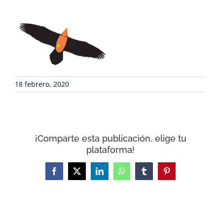
DEFENSA AMBIENTAL
COLABORA
RECURSOS
18 febrero, 2020
NOTICIAS
¡Comparte esta publicación, elige tu
CONTACTO
plataforma!
CARRITO
Facebook
X
LinkedIn
WhatsApp
Tumblr
Pinterest