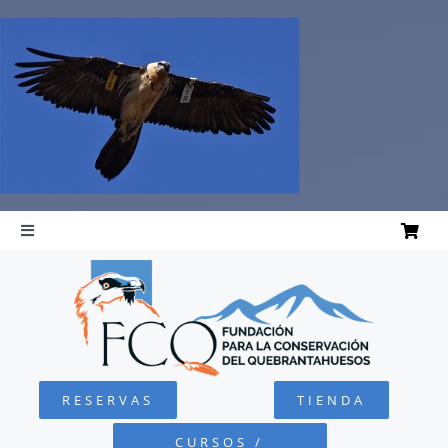
Saltar
al
contenido
Toggle
Navigation
INICIO
QUEBRANTAHUESOS
RESERVAS
TIENDA
FUNDACIÓN
CURSOS /