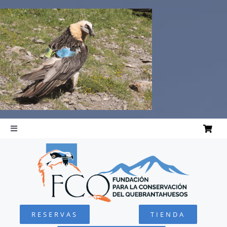
Saltar
al
contenido
Toggle
Navigation
INICIO
QUEBRANTAHUESOS
RESERVAS
TIENDA
FUNDACIÓN