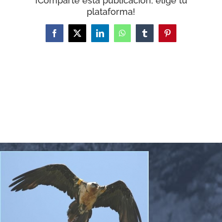
¡Comparte esta publicación, elige tu
plataforma!
Facebook
X
LinkedIn
WhatsApp
Tumblr
Pinterest