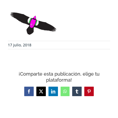
DEFENSA AMBIENTAL
COLABORA
RECURSOS
17 julio, 2018
NOTICIAS
¡Comparte esta publicación, elige tu
CONTACTO
plataforma!
CARRITO
Facebook
X
LinkedIn
WhatsApp
Tumblr
Pinterest