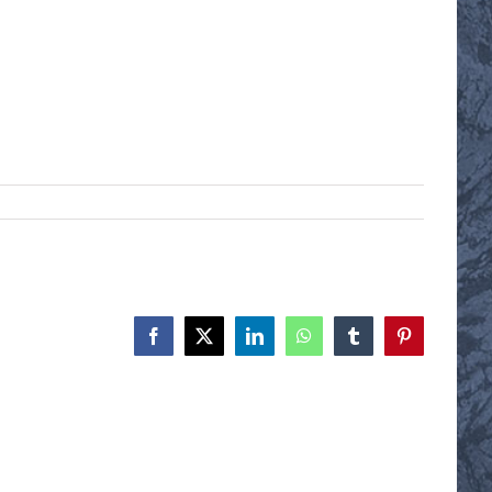
Facebook
X
LinkedIn
WhatsApp
Tumblr
Pinterest