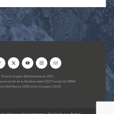
Premio Aragón Medioambiente 2021
onservación de la Biodiversidad 2020 Fundación BBVA
mio Red Natura 2000 Unión Europea (2020)