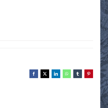
Facebook
X
LinkedIn
WhatsApp
Tumblr
Pinterest