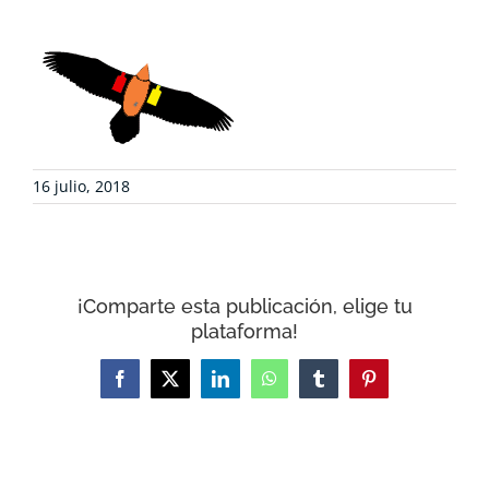
DEFENSA AMBIENTAL
COLABORA
RECURSOS
16 julio, 2018
NOTICIAS
¡Comparte esta publicación, elige tu
CONTACTO
plataforma!
CARRITO
Facebook
X
LinkedIn
WhatsApp
Tumblr
Pinterest