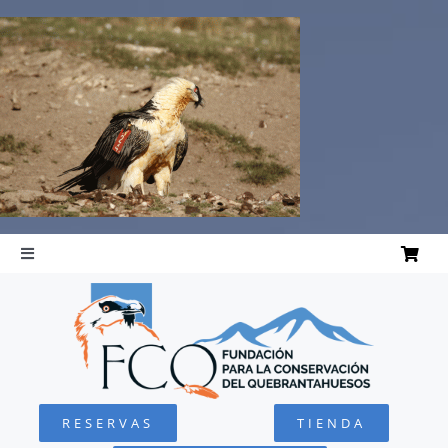
Saltar
al
contenido
Toggle
Navigation
INICIO
QUEBRANTAHUESOS
RESERVAS
TIENDA
FUNDACIÓN