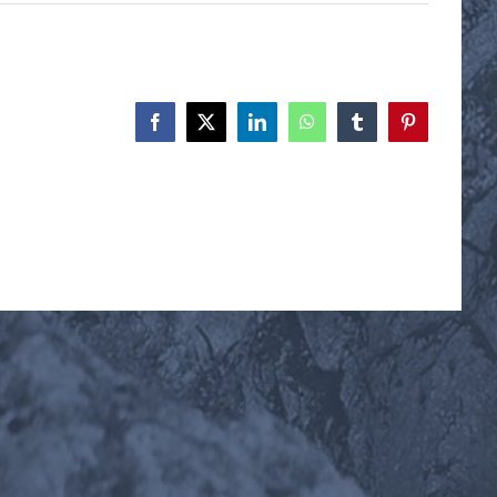
Facebook
X
LinkedIn
WhatsApp
Tumblr
Pinterest