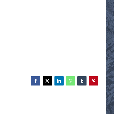
Facebook
X
LinkedIn
WhatsApp
Tumblr
Pinterest