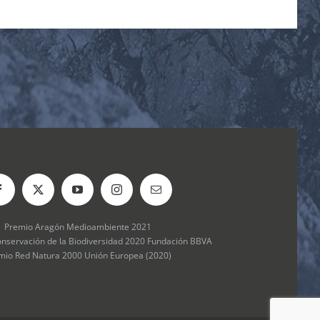
Premio Aragón Medioambiente 2021
onservación de la Biodiversidad 2020 Fundación BBVA
mio Red Natura 2000 Unión Europea (2020)