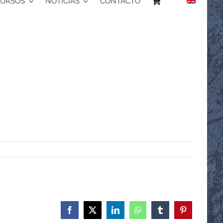
CURSOS
NOTICIAS
CONTACTO
Facebook
X
LinkedIn
WhatsApp
Tumblr
Pinterest