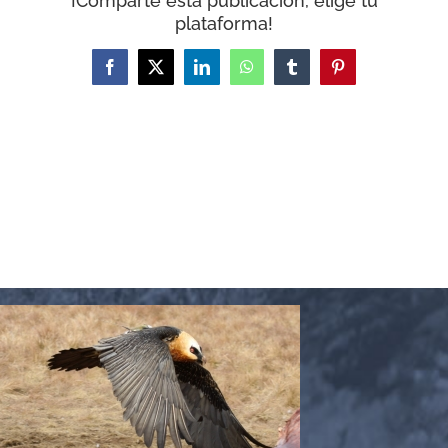
¡Comparte esta publicación, elige tu
plataforma!
Facebook
X
LinkedIn
WhatsApp
Tumblr
Pinterest