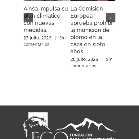
Aínsa impulsa su
La Comisión
“Espaci
plan climático
Europea
Impacto”
con nuevas
aprueba prohibir
iniciativ
medidas.
la munición de
ENDESA
plomo en la
compart
23 julio, 2026
|
Sin
caza en siete
experien
comentarios
años.
conocim
local y 
20 julio, 2026
|
Sin
de cola
comentarios
con las
organiz
que tra
sobre el
17 julio, 2
comentari